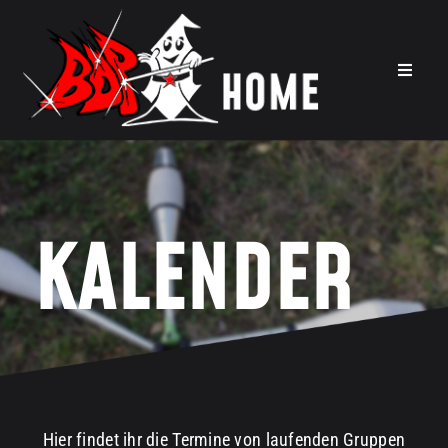
Zum
Inhalt
springen
Toggle
Navigat
Wir über uns
Theaterfabrik
Fahrten
KALENDER
Gruppen
Projekte
Archiv
Kalender
Hier findet ihr die Termine von laufenden Gruppen